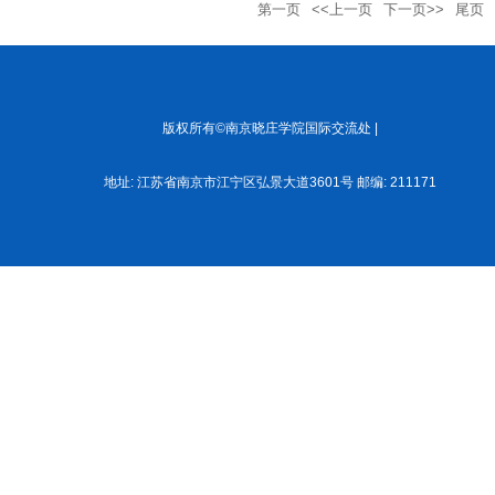
第一页
<<上一页
下一页>>
尾页
版权所有©南京晓庄学院国际交流处 |
地址: 江苏省南京市江宁区弘景大道3601号 邮编: 211171